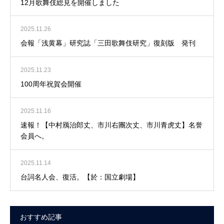
12月歌舞伎総見を開催しました
2025.11.26
会報「浅黄幕」研究誌「三田歌舞伎研究」復刻版 発刊
2025.11.23
100周年祝賀会開催
2025.11.16
速報！【中村鴈治郎丈、市川右團次丈、市川青虎丈】名誉
会員へ。
2025.11.14
台詞名人会、復活。【於：国立劇場】
おすすめ記事